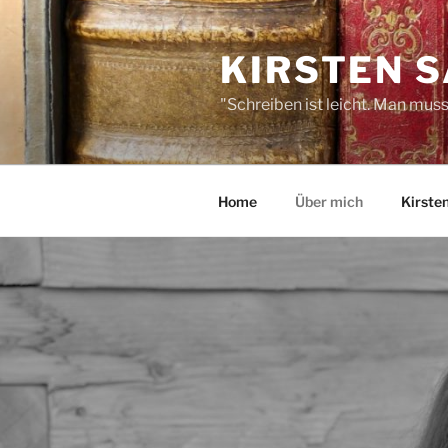
Zum
Inhalt
KIRSTEN 
springen
"Schreiben ist leicht. Man mus
Home
Über mich
Kirsten