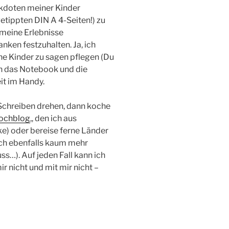
ekdoten meiner Kinder
etippten DIN A 4-Seiten!) zu
meine Erlebnisse
ken festzuhalten. Ja, ich
ne Kinder zu sagen pflegen (Du
ch das Notebook und die
it im Handy.
s Schreiben drehen, dann koche
ochblog
,, den ich aus
ke) oder bereise ferne Länder
ich ebenfalls kaum mehr
ss…). Auf jeden Fall kann ich
ir nicht und mit mir nicht –