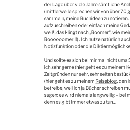
der Lage über viele Jahre sämtliche An
(mittlerweile sprechen wir von über 70 g
sammeln, meine Buchideen zu notieren, 
aufzuschreiben oder einfach meine Gedan
weiß, das klingt nach „Boomer“, wie mei
Boooooomer!!!) . Ich nutze natürlich au
Notizfunktion oder die Diktiermöglichke
Und sollte es sich bei mir mal nicht um
ich sehr gerne (hier geht es zu meinem
K
Zeitgründen nur sehr, sehr selten bestüc
(hier geht es zu meinem
Reiseblog
, den 
betreibe, weil ich ja Bücher schreiben mu
sagen: es wird niemals langweilig – bei m
denn es gibt immer etwas zu tun…