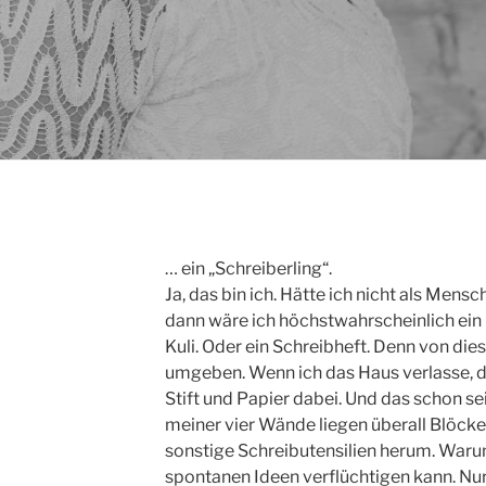
… ein „Schreiberling“.
Ja, das bin ich. Hätte ich nicht als Mensc
dann wäre ich höchstwahrscheinlich ein 
Kuli. Oder ein Schreibheft. Denn von dies
umgeben. Wenn ich das Haus verlasse, 
Stift und Papier dabei. Und das schon se
meiner vier Wände liegen überall Blöck
sonstige Schreibutensilien herum. Waru
spontanen Ideen verflüchtigen kann. Nur 