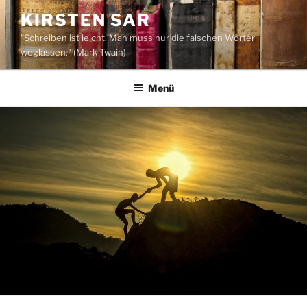
Zum
KIRSTEN SAR
Inhalt
"Schreiben ist leicht. Man muss nur die falschen Wörter
springen
weglassen." (Mark Twain)
Menü