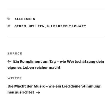
KATEGORIEN
ALLGEMEIN
SCHLAGWÖRTER
GEBEN
,
HELLFEN
,
HILFSBEREITSCHAFT
Beitragsnavigation
Vorheriger
ZURÜCK
Beitrag
Ein Kompliment am Tag – wie Wertschätzung dein
eigenes Leben reicher macht
Nächster
WEITER
Beitrag
Die Macht der Musik – wie ein Lied deine Stimmung
neu ausrichtet