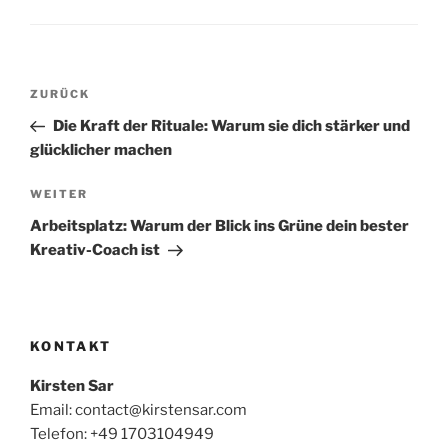
Beitragsnavigation
Vorheriger
ZURÜCK
Beitrag
Die Kraft der Rituale: Warum sie dich stärker und
glücklicher machen
Nächster
WEITER
Beitrag
Arbeitsplatz: Warum der Blick ins Grüne dein bester
Kreativ-Coach ist
KONTAKT
Kirsten Sar
Email: contact@kirstensar.com
Telefon: +49 1703104949